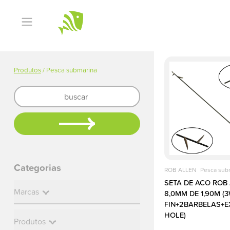
Página
inicial
Produtos
Produtos
/ Pesca submarina
/ Pesca submarina
Quem
somos
Produtos
Marcas
e
Categorias
Categorias
manuais
ROB ALLEN
Pesca sub
SETA DE ACO ROB 
Assistência
Marcas
Marcas
8,0MM DE 1,90M (
técnica
FIN+2BARBELAS+E
HOLE)
Produtos
Produtos
Contato