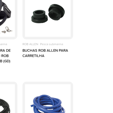
arina
ROB ALLEN
Pesca submarina
BRA DE
BUCHAS ROB ALLEN PARA
 ROB
CARRETILHA
B (GD)