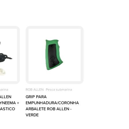
arina
ROB ALLEN
Pesca submarina
ALLEN
GRIP PARA
DYNEEMA +
EMPUNHADURA/CORONHA
LASTICO
ARBALETE ROB ALLEN -
VERDE