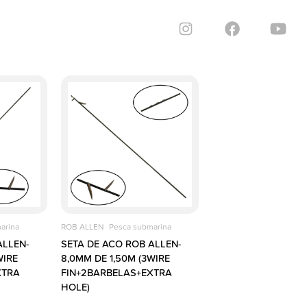
arina
ROB ALLEN
Pesca submarina
ALLEN-
SETA DE ACO ROB ALLEN-
WIRE
8,0MM DE 1,50M (3WIRE
XTRA
FIN+2BARBELAS+EXTRA
HOLE)