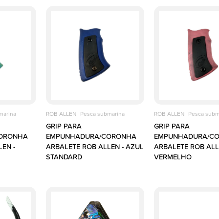
marina
ROB ALLEN
Pesca submarina
ROB ALLEN
Pesca subm
GRIP PARA
GRIP PARA
ORONHA
EMPUNHADURA/CORONHA
EMPUNHADURA/C
EN -
ARBALETE ROB ALLEN - AZUL
ARBALETE ROB ALL
STANDARD
VERMELHO