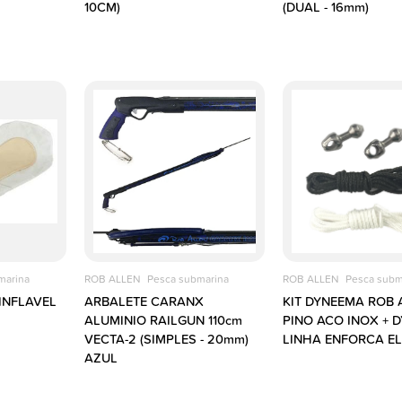
10CM)
(DUAL - 16mm)
marina
ROB ALLEN
Pesca submarina
ROB ALLEN
Pesca subm
INFLAVEL
ARBALETE CARANX
KIT DYNEEMA ROB 
ALUMINIO RAILGUN 110cm
PINO ACO INOX + 
VECTA-2 (SIMPLES - 20mm)
LINHA ENFORCA E
AZUL