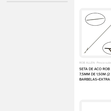
Torne-
se
um
parceiro
Vagas
ROB ALLEN
Pesca sub
SETA DE ACO ROB 
7,5MM DE 1,50M (2
BARBELAS+EXTRA 