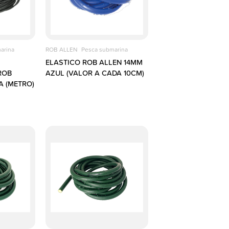
arina
ROB ALLEN
Pesca submarina
ELASTICO ROB ALLEN 14MM
ROB
AZUL (VALOR A CADA 10CM)
A (METRO)