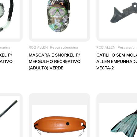
marina
ROB ALLEN
Pesca submarina
ROB ALLEN
Pesca subm
EL P/
MASCARA E SNORKEL P/
GATILHO SEM MOL
ATIVO
MERGULHO RECREATIVO
ALLEN EMPUNHAD
(ADULTO) VERDE
VECTA-2