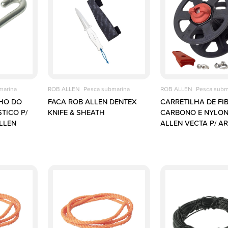
marina
ROB ALLEN
Pesca submarina
ROB ALLEN
Pesca subm
HO DO
FACA ROB ALLEN DENTEX
CARRETILHA DE FI
TICO P/
KNIFE & SHEATH
CARBONO E NYLON
LLEN
ALLEN VECTA P/ AR