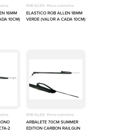
arina
ROB ALLEN
Pesca submarina
LEN 16MM
ELASTICO ROB ALLEN 18MM
ADA 10CM)
VERDE (VALOR A CADA 10CM)
arina
ROB ALLEN
Pesca submarina
BONO
ARBALETE 70CM SUMMER
CTA-2
EDITION CARBON RAILGUN