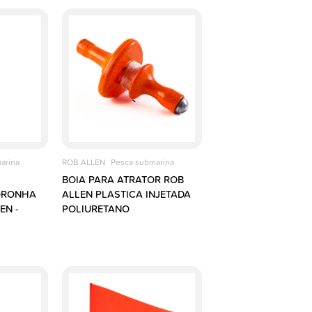
arina
ROB ALLEN
Pesca submarina
BOIA PARA ATRATOR ROB
ORONHA
ALLEN PLASTICA INJETADA
EN -
POLIURETANO