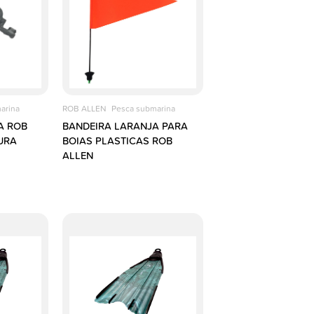
arina
ROB ALLEN
Pesca submarina
A ROB
BANDEIRA LARANJA PARA
URA
BOIAS PLASTICAS ROB
ALLEN