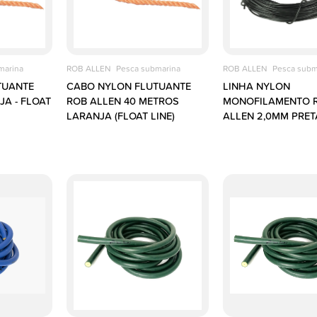
marina
ROB ALLEN
Pesca submarina
ROB ALLEN
Pesca subm
TUANTE
CABO NYLON FLUTUANTE
LINHA NYLON
A - FLOAT
ROB ALLEN 40 METROS
MONOFILAMENTO 
LARANJA (FLOAT LINE)
ALLEN 2,0MM PRET