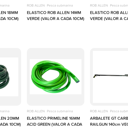
marina
ROB ALLEN
Pesca submarina
ROB ALLEN
Pesca subm
LEN 18MM
ELASTICO ROB ALLEN 14MM
ELASTICO ROB AL
ADA 10CM)
VERDE (VALOR A CADA 10CM)
VERDE (VALOR A C
marina
ROB ALLEN
Pesca submarina
ROB ALLEN
Pesca subm
LEN 20MM
ELASTICO PRIMELINE 16MM
ARBALETE GT CAR
CADA 10CM)
ACID GREEN (VALOR A CADA
RAILGUN 140cm VE